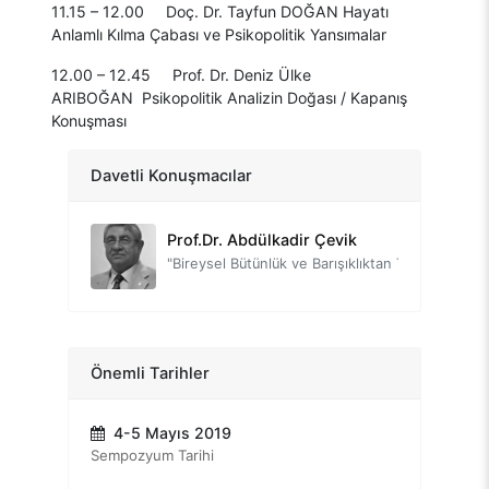
11.15 – 12.00 Doç. Dr. Tayfun DOĞAN Hayatı
Anlamlı Kılma Çabası ve Psikopolitik Yansımalar
12.00 – 12.45 Prof. Dr. Deniz Ülke
ARIBOĞAN Psikopolitik Analizin Doğası / Kapanış
LORD John Alderdice
Konuşması
"Chaos, Complexity, and Cooperation"
Prof.Dr. Nevzat Tarhan
Davetli Konuşmacılar
"Sosyal Şizofreniden Toplumsal Empatiye"
Prof.Dr. Abdülkadir Çevik
"Bireysel Bütünlük ve Barışıklıktan Toplumsal Bütünlük ve Barışa Giden Süreç"
Prof.Dr. Deniz Ülke Arıboğan
"Psikopolitik Analizin Doğası / Kapanış Konuşması"
Prof.Dr. Sinan Canan
Önemli Tarihler
"Biyolojiden Siyasete, İnsan Neden Böyle?"
4-5 Mayıs 2019
Doç.Dr. Tayfun Doğan
Sempozyum Tarihi
"Hayatı Anlamlı Kılma Çabası ve Psikopolitik Yansımaları"